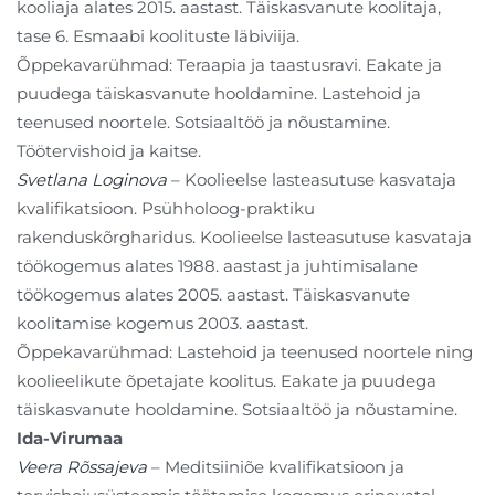
kooliaja alates 2015. aastast. Täiskasvanute koolitaja,
tase 6. Esmaabi koolituste läbiviija.
Õppekavarühmad: Teraapia ja taastusravi. Eakate ja
puudega täiskasvanute hooldamine. Lastehoid ja
teenused noortele. Sotsiaaltöö ja nõustamine.
Töötervishoid ja kaitse.
Svetlana Loginova
– Koolieelse lasteasutuse kasvataja
kvalifikatsioon. Psühholoog-praktiku
rakenduskõrgharidus. Koolieelse lasteasutuse kasvataja
töökogemus alates 1988. aastast ja juhtimisalane
töökogemus alates 2005. aastast. Täiskasvanute
koolitamise kogemus 2003. aastast.
Õppekavarühmad: Lastehoid ja teenused noortele ning
koolieelikute õpetajate koolitus. Eakate ja puudega
täiskasvanute hooldamine. Sotsiaaltöö ja nõustamine.
Ida-Virumaa
Veera Rõssajeva
– Meditsiiniõe kvalifikatsioon ja