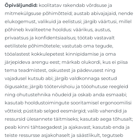
Õpiväljundid:
koolitatav rakendab võrdsuse ja
mitmekülgsuse põhimõtteid; austab abivajajaid, nende
elukogemust, valikuid ja eelistusi; järgib väärtusi, millel
põhineb kvaliteetne hooldus: väärikus, austus,
privaatsus ja konfidentsiaalsus; töötab vastavalt
eetilistele põhimõtetele; vastutab oma tegude,
tööalastest kokkulepetest kinnipidamise ja oma
järjepideva arengu eest; märkab olukordi, kus ei piisa
tema teadmistest, oskustest ja pädevusest ning
vajadusel kutsub abi; järgib valdkonnaga seotud
õigusakte; järgib töötervishoiu ja tööohutuse reegleid
ning ohutustehnika nõudeid ja oskab anda esmaabi;
kasutab hooldustoimingute sooritamisel ergonoomilisi
võtteid; püstitab selged eesmärgid; valib vahendid ja
ressursid ülesannete täitmiseks; kasutab aega tõhusalt;
peab kinni tähtaegadest ja ajakavast; kasutab enda ja
teiste ressursse asjakohaselt ja säästlikult, tegutseb