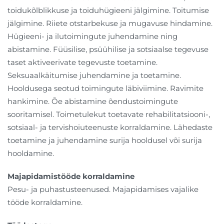
toidukõlblikkuse ja toiduhügieeni jälgimine. Toitumise
jälgimine. Riiete otstarbekuse ja mugavuse hindamine.
Hügieeni- ja ilutoimingute juhendamine ning
abistamine. Füüsilise, psüühilise ja sotsiaalse tegevuse
taset aktiveerivate tegevuste toetamine.
Seksuaalkäitumise juhendamine ja toetamine.
Hooldusega seotud toimingute läbiviimine. Ravimite
hankimine. Õe abistamine õendustoimingute
sooritamisel. Toimetulekut toetavate rehabilitatsiooni-,
sotsiaal- ja tervishoiuteenuste korraldamine. Lähedaste
toetamine ja juhendamine surija hooldusel või surija
hooldamine.
Majapidamistööde korraldamine
Pesu- ja puhastusteenused. Majapidamises vajalike
tööde korraldamine.