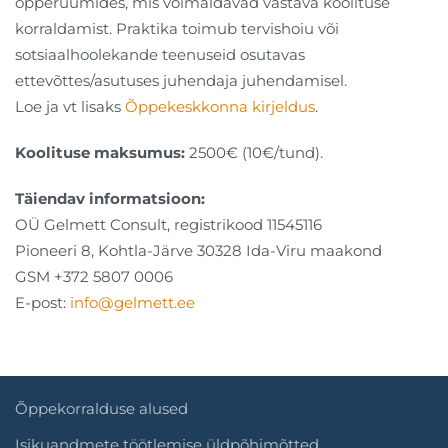
õpperuumides, mis võimaldavad vastava koolituse
korraldamist. Praktika toimub tervishoiu või
sotsiaalhoolekande teenuseid osutavas
ettevõttes/asutuses juhendaja juhendamisel.
Loe ja vt lisaks
Õppekeskkonna kirjeldus
.
Koolituse maksumus:
2500€ (10€/tund).
Täiendav informatsioon:
OÜ Gelmett Consult, registrikood 11545116
Pioneeri 8, Kohtla-Järve 30328 Ida-Viru maakond
GSM +372 5807 0006
E-post:
info@gelmett.ee
Õppekorralduse alused
Isikuandmete töötlemise üldpõhimõtted