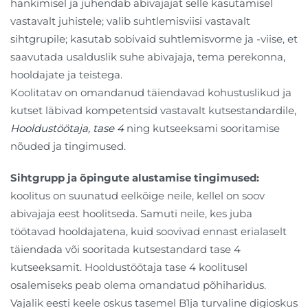
hankimisel ja juhendab abivajajat selle kasutamisel
vastavalt juhistele; valib suhtlemisviisi vastavalt
sihtgrupile; kasutab sobivaid suhtlemisvorme ja -viise, et
saavutada usalduslik suhe abivajaja, tema perekonna,
hooldajate ja teistega.
Koolitatav on omandanud täiendavad kohustuslikud ja
kutset läbivad kompetentsid vastavalt kutsestandardile,
Hooldustöötaja, tase 4
ning kutseeksami sooritamise
nõuded ja tingimused.
Sihtgrupp ja õpingute alustamise tingimused:
koolitus on suunatud eelkõige neile, kellel on soov
abivajaja eest hoolitseda. Samuti neile, kes juba
töötavad hooldajatena, kuid soovivad ennast erialaselt
täiendada või sooritada kutsestandard tase 4
kutseeksamit. Hooldustöötaja tase 4 koolitusel
osalemiseks peab olema omandatud põhiharidus.
Vajalik eesti keele oskus tasemel B1ja turvaline digioskus