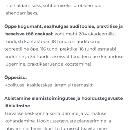
info haldamiseks, suhtlemiseks, probleemide
lahendamiseks.
Õppe kogumaht, sealhulgas auditoorse, praktilise ja
iseseisva töö osakaal:
kogumaht 284 akadeemilist
tundi, sh kontaktõpe 118 tundi on auditoorne
teoreetiline õpe, 116 tundi praktika, 16 tundi esmaabi
andmine ja 34 tundi iseseisvat tööd (erialase kirjanduse
lugemine, praktikaaruande koostamine).
Õppesisu:
Koolitusel käsitletakse järgmisi teemasid:
Abistamine elamistoimingutes ja hooldustegevuste
läbiviimine
Turvalise keskkonna korraldamine ja võimalusel
kohandamine. Hooldustegevuste planeerimine ja
läbiviimine. Tervislikust toitumisest teavitamine,