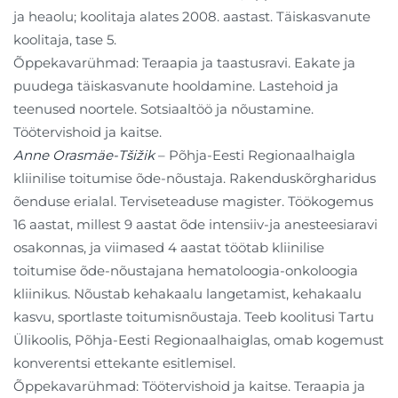
ja heaolu; koolitaja alates 2008. aastast. Täiskasvanute
koolitaja, tase 5.
Õppekavarühmad: Teraapia ja taastusravi. Eakate ja
puudega täiskasvanute hooldamine. Lastehoid ja
teenused noortele. Sotsiaaltöö ja nõustamine.
Töötervishoid ja kaitse.
Anne Orasmäe-Tšižik
– Põhja-Eesti Regionaalhaigla
kliinilise toitumise õde-nõustaja. Rakenduskõrgharidus
õenduse erialal. Terviseteaduse magister. Töökogemus
16 aastat, millest 9 aastat õde intensiiv-ja anesteesiaravi
osakonnas, ja viimased 4 aastat töötab kliinilise
toitumise õde-nõustajana hematoloogia-onkoloogia
kliinikus. Nõustab kehakaalu langetamist, kehakaalu
kasvu, sportlaste toitumisnõustaja. Teeb koolitusi Tartu
Ülikoolis, Põhja-Eesti Regionaalhaiglas, omab kogemust
konverentsi ettekante esitlemisel.
Õppekavarühmad: Töötervishoid ja kaitse. Teraapia ja