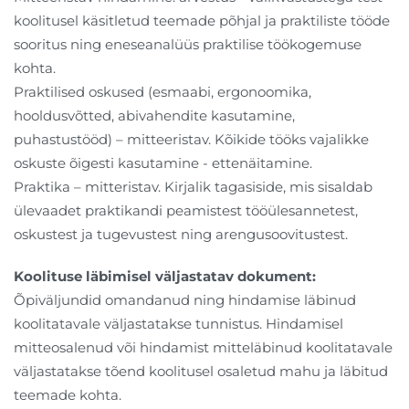
koolitusel käsitletud teemade põhjal ja praktiliste tööde
sooritus ning eneseanalüüs praktilise töökogemuse
kohta.
Praktilised oskused (esmaabi, ergonoomika,
hooldusvõtted, abivahendite kasutamine,
puhastustööd) – mitteeristav. Kõikide tööks vajalikke
oskuste õigesti kasutamine - ettenäitamine.
Praktika – mitteristav. Kirjalik tagasiside, mis sisaldab
ülevaadet praktikandi peamistest tööülesannetest,
oskustest ja tugevustest ning arengusoovitustest.
Koolituse läbimisel väljastatav dokument:
Õpiväljundid omandanud ning hindamise läbinud
koolitatavale väljastatakse tunnistus. Hindamisel
mitteosalenud või hindamist mitteläbinud koolitatavale
väljastatakse tõend koolitusel osaletud mahu ja läbitud
teemade kohta.