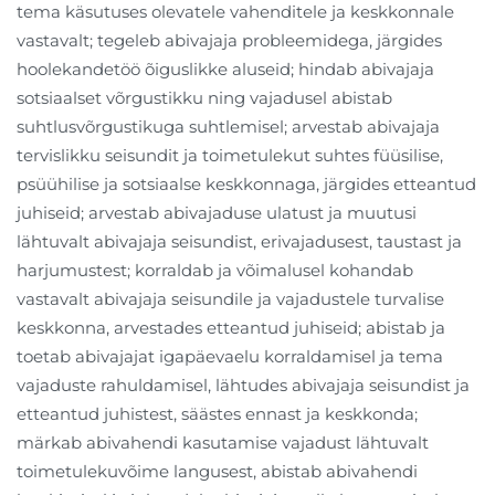
tema käsutuses olevatele vahenditele ja keskkonnale
vastavalt; tegeleb abivajaja probleemidega, järgides
hoolekandetöö õiguslikke aluseid; hindab abivajaja
sotsiaalset võrgustikku ning vajadusel abistab
suhtlusvõrgustikuga suhtlemisel; arvestab abivajaja
tervislikku seisundit ja toimetulekut suhtes füüsilise,
psüühilise ja sotsiaalse keskkonnaga, järgides etteantud
juhiseid; arvestab abivajaduse ulatust ja muutusi
lähtuvalt abivajaja seisundist, erivajadusest, taustast ja
harjumustest; korraldab ja võimalusel kohandab
vastavalt abivajaja seisundile ja vajadustele turvalise
keskkonna, arvestades etteantud juhiseid; abistab ja
toetab abivajajat igapäevaelu korraldamisel ja tema
vajaduste rahuldamisel, lähtudes abivajaja seisundist ja
etteantud juhistest, säästes ennast ja keskkonda;
märkab abivahendi kasutamise vajadust lähtuvalt
toimetulekuvõime langusest, abistab abivahendi