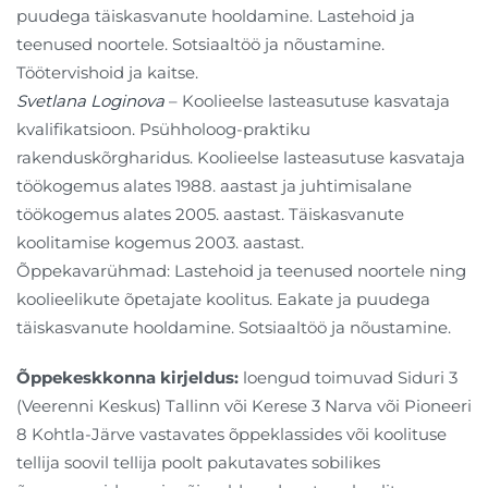
puudega täiskasvanute hooldamine. Lastehoid ja
teenused noortele. Sotsiaaltöö ja nõustamine.
Töötervishoid ja kaitse.
Svetlana Loginova
– Koolieelse lasteasutuse kasvataja
kvalifikatsioon. Psühholoog-praktiku
rakenduskõrgharidus. Koolieelse lasteasutuse kasvataja
töökogemus alates 1988. aastast ja juhtimisalane
töökogemus alates 2005. aastast. Täiskasvanute
koolitamise kogemus 2003. aastast.
Õppekavarühmad: Lastehoid ja teenused noortele ning
koolieelikute õpetajate koolitus. Eakate ja puudega
täiskasvanute hooldamine. Sotsiaaltöö ja nõustamine.
Õppekeskkonna kirjeldus:
loengud toimuvad Siduri 3
(Veerenni Keskus) Tallinn või Kerese 3 Narva või Pioneeri
8 Kohtla-Järve vastavates õppeklassides või koolituse
tellija soovil tellija poolt pakutavates sobilikes