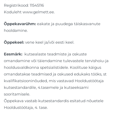
Registrikood: 11545116
Koduleht www.gelmett.ee.
Õppekavarühm:
eakate ja puudega täiskasvanute
hooldamine.
Õppekeel:
vene keel ja/või eesti keel.
Eesmärk:
kutsealaste teadmiste ja oskuste
omandamine või täiendamine tulevastele tervishoiu-ja
hooldusvaldkonna spetsialistidele. Koolituse käigus
omandatakse teadmised ja oskused edukaks tööks, st
kvalifikatsiooninõuded, mis vastavad Hooldustöötaja
kutsestandardile, 4.tasemele ja kutseeksami
sooritamisele.
Õppekava vastab kutsestandardis esitatud nõuetele
Hooldustöötaja, 4. tase.