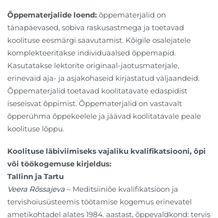
Õppematerjalide loend:
õppematerjalid on
tänapäevased, sobiva raskusastmega ja toetavad
koolituse eesmärgi saavutamist. Kõigile osalejatele
komplekteeritakse individuaalsed õppemapid.
Kasutatakse lektorite originaal-jaotusmaterjale,
erinevaid aja- ja asjakohaseid kirjastatud väljaandeid.
Õppematerjalid toetavad koolitatavate edaspidist
iseseisvat õppimist. Õppematerjalid on vastavalt
õpperühma õppekeelele ja jäävad koolitatavale peale
koolituse lõppu.
Koolituse läbiviimiseks vajaliku kvalifikatsiooni, õpi
või töökogemuse kirjeldus:
Tallinn ja Tartu
Veera Rõssajeva
– Meditsiiniõe kvalifikatsioon ja
tervishoiusüsteemis töötamise kogemus erinevatel
ametikohtadel alates 1984. aastast, õppevaldkond: tervis