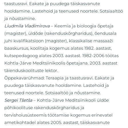
taastusravi. Eakate ja puudega täiskasvanute
hooldamine. Lastehoid ja teenused noortele. Sotsiaaltöö
ja nõustamine.
Liudmila Vladimirova
– Keemia ja bioloogia õpetaja
(magister), üldõde (rakenduskõrgharidus), õendusala
juhi kvalifikatsioon (magister), klassikalise massaaži
baaskursus, koolitaja kogemus alates 1982. aastast,
kutsepedagoog alates 2003. aastast. 1982-2006 töötas
Kohtla-Järve Meditsiinikoolis õpetajana. 2003. aastast
täienduskoolituste lektor.
Õppekavarühmad: Teraapia ja taastusravi. Eakate ja
puudega täiskasvanute hooldamine. Lastehoid ja
teenused noortele. Sotsiaaltöö ja nõustamine.
Sergei Tšetša
– Kohtla-Järve Meditsiinikooli üldõe
põhikoolituse rakenduskõrgharidus ja
tervishoiusüsteemis töötamise kogemus erinevatel
ametikohtadel alates 2005. aastast, täiskasvanute