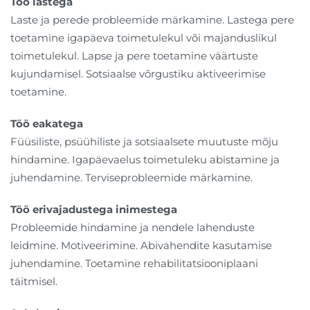
Töö lastega
Laste ja perede probleemide märkamine. Lastega pere
toetamine igapäeva toimetulekul või majanduslikul
toimetulekul. Lapse ja pere toetamine väärtuste
kujundamisel. Sotsiaalse võrgustiku aktiveerimise
toetamine.
Töö eakatega
Füüsiliste, psüühiliste ja sotsiaalsete muutuste mõju
hindamine. Igapäevaelus toimetuleku abistamine ja
juhendamine. Terviseprobleemide märkamine.
Töö erivajadustega inimestega
Probleemide hindamine ja nendele lahenduste
leidmine. Motiveerimine. Abivahendite kasutamise
juhendamine. Toetamine rehabilitatsiooniplaani
täitmisel.