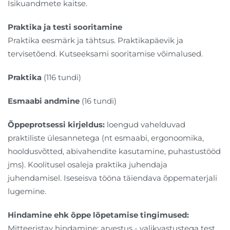
Isikuandmete kaitse.
Praktika ja testi sooritamine
Praktika eesmärk ja tähtsus. Praktikapäevik ja
tervisetõend. Kutseeksami sooritamise võimalused.
Praktika
(116 tundi)
Esmaabi andmine
(16 tundi)
Õppeprotsessi kirjeldus:
loengud vahelduvad
praktiliste ülesannetega (nt esmaabi, ergonoomika,
hooldusvõtted, abivahendite kasutamine, puhastustööd
jms). Koolitusel osaleja praktika juhendaja
juhendamisel. Iseseisva tööna täiendava õppematerjali
lugemine.
Hindamine ehk õppe lõpetamise tingimused:
Mitteeristav hindamine: arvestus - valikvastustega test