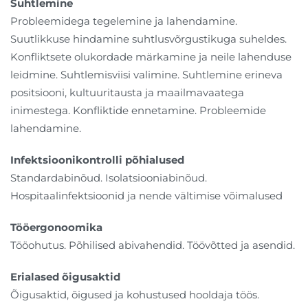
Suhtlemine
Probleemidega tegelemine ja lahendamine.
Suutlikkuse hindamine suhtlusvõrgustikuga suheldes.
Konfliktsete olukordade märkamine ja neile lahenduse
leidmine. Suhtlemisviisi valimine. Suhtlemine erineva
positsiooni, kultuuritausta ja maailmavaatega
inimestega. Konfliktide ennetamine. Probleemide
lahendamine.
Infektsioonikontrolli põhialused
Standardabinõud. Isolatsiooniabinõud.
Hospitaalinfektsioonid ja nende vältimise võimalused
Tööergonoomika
Tööohutus. Põhilised abivahendid. Töövõtted ja asendid.
Erialased õigusaktid
Õigusaktid, õigused ja kohustused hooldaja töös.