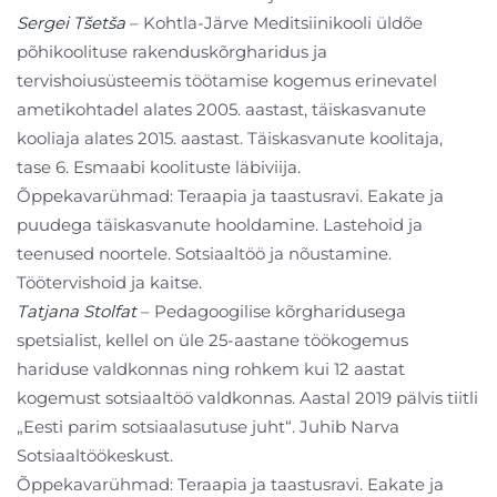
Sergei Tšetša
– Kohtla-Järve Meditsiinikooli üldõe
põhikoolituse rakenduskõrgharidus ja
tervishoiusüsteemis töötamise kogemus erinevatel
ametikohtadel alates 2005. aastast, täiskasvanute
kooliaja alates 2015. aastast. Täiskasvanute koolitaja,
tase 6. Esmaabi koolituste läbiviija.
Õppekavarühmad: Teraapia ja taastusravi. Eakate ja
puudega täiskasvanute hooldamine. Lastehoid ja
teenused noortele. Sotsiaaltöö ja nõustamine.
Töötervishoid ja kaitse.
Tatjana Stolfat
– Pedagoogilise kõrgharidusega
spetsialist, kellel on üle 25-aastane töökogemus
hariduse valdkonnas ning rohkem kui 12 aastat
kogemust sotsiaaltöö valdkonnas. Aastal 2019 pälvis tiitli
„Eesti parim sotsiaalasutuse juht“. Juhib Narva
Sotsiaaltöökeskust.
Õppekavarühmad: Teraapia ja taastusravi. Eakate ja