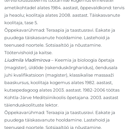
tervishoiusüsteemis töötamise kogemus erinevatel
ametikohtadel alates 1984. aastast, õppevaldkond: tervis
ja heaolu; koolitaja alates 2008. aastast. Täiskasvanute
koolitaja, tase 5.
Õppekavarühmad: Teraapia ja taastusravi. Eakate ja
puudega täiskasvanute hooldamine. Lastehoid ja
teenused noortele. Sotsiaaltöö ja nõustamine.
Töötervishoid ja kaitse.
Liudmila Vladimirova
– Keemia ja bioloogia õpetaja
(magister), üldõde (rakenduskõrgharidus), õendusala
juhi kvalifikatsioon (magister), klassikalise massaaži
baaskursus, koolitaja kogemus alates 1982. aastast,
kutsepedagoog alates 2003. aastast. 1982-2006 töötas
Kohtla-Järve Meditsiinikoolis õpetajana. 2003. aastast
täienduskoolituste lektor.
Õppekavarühmad: Teraapia ja taastusravi. Eakate ja
puudega täiskasvanute hooldamine. Lastehoid ja
teenused noortele. Sotsiaaltöö ja nõustamine.