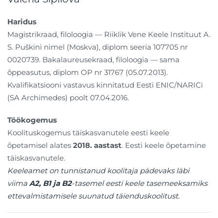
Haridus
Magistrikraad, filoloogia — Riiklik Vene Keele Instituut A.
S. Puškini nimel (Moskva), diplom seeria 107705 nr
0020739. Bakalaureusekraad, filoloogia — sama
õppeasutus, diplom OP nr 31767 (05.07.2013).
Kvalifikatsiooni vastavus kinnitatud Eesti ENIC/NARICi
(SA Archimedes) poolt 07.04.2016.
Töökogemus
Koolituskogemus täiskasvanutele eesti keele
õpetamisel alates
2018. aastast
. Eesti keele õpetamine
täiskasvanutele.
Keeleamet on tunnistanud koolitaja pädevaks läbi
viima
A2, B1 ja B2
-tasemel eesti keele tasemeeksamiks
ettevalmistamisele suunatud täienduskoolitust.