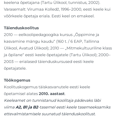
keelena õpetajana (Tartu Ülikool, tunnistus, 2002).
Varasemalt: Virumaa Kolledž, 1996–2000, eesti keele kui
võõrkeele õpetaja eriala. Eesti keel on emakeel.
Täienduskoolitus
2010 — eelkoolipedagoogika kursus „Õppimine ja
kasvamine mängu kaudu“ (160 t. / 6 EAP, Tallinna
Ülikool, Avatud Ülikool); 2010 — „Mitmekultuuriline klass
ja õpilane“ eesti keele õpetajatele (Tartu Ülikool); 2000–
2003 — erialased täienduskursused eesti keele
õpetajatele.
Töökogemus
Koolituskogemus täiskasvanutele eesti keele
õpetamisel alates
2010. aastast
.
Keeleamet on tunnistanud koolitaja pädevaks läbi
viima
A2, B1 ja B2
-tasemel eesti keele tasemeeksamiks
ettevalmistamisele suunatud täienduskoolitust.