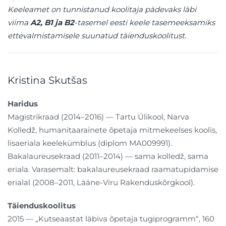
Keeleamet on tunnistanud koolitaja pädevaks läbi
viima
A2, B1 ja B2
-tasemel eesti keele tasemeeksamiks
ettevalmistamisele suunatud täienduskoolitust.
Kristina Skutšas
Haridus
Magistrikraad (2014–2016) — Tartu Ülikool, Narva
Kolledž, humanitaarainete õpetaja mitmekeelses koolis,
lisaeriala keelekümblus (diplom MA009991).
Bakalaureusekraad (2011–2014) — sama kolledž, sama
eriala. Varasemalt: bakalaureusekraad raamatupidamise
erialal (2008–2011, Lääne-Viru Rakenduskõrgkool).
Täienduskoolitus
2015 — „Kutseaastat läbiva õpetaja tugiprogramm“, 160