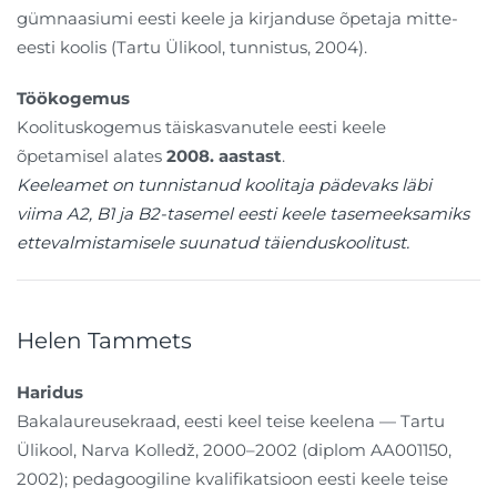
gümnaasiumi eesti keele ja kirjanduse õpetaja mitte-
eesti koolis (Tartu Ülikool, tunnistus, 2004).
Töökogemus
Koolituskogemus täiskasvanutele eesti keele
õpetamisel alates
2008. aastast
.
Keeleamet on tunnistanud koolitaja pädevaks läbi
viima A2, B1 ja B2-tasemel eesti keele tasemeeksamiks
ettevalmistamisele suunatud täienduskoolitust.
Helen Tammets
Haridus
Bakalaureusekraad, eesti keel teise keelena — Tartu
Ülikool, Narva Kolledž, 2000–2002 (diplom AA001150,
2002); pedagoogiline kvalifikatsioon eesti keele teise