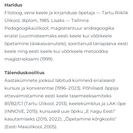
Haridus
Filoloog, vene keele ja kirjanduse õpetaja — Tartu Riiklik
Ülikool, diplom, 1985. Lisaks — Tallinna
Pedagoogikaülikool, magistrantuur andragoogika
erialal (uurimisteemaks eesti keele kui võõrkeele
õpetamine täiskasvanutele); sooritanud tänapäeva eesti
keele ning eesti keele kui võõrkeele metoodika
magistrieksami (1999).
Täienduskoolitus
Aastakümnete jooksul läbitud kümneid erialaseid
kursusi ja konverentse (1996–2023). Põhilised: õppija
ettevalmistamine eesti keele tasemeeksamiteks
B1/B2/C1 (Tartu Ülikool, 2013); keelekümblus ja LAK-õpe
(INNOVE, 2015); kursused uue õpiku „E nagu Eesti“
kasutamiseks (2015, 2022); „Õpetamine kõrgkoolis“
(Eesti Maaülikool, 2005).