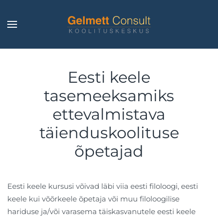
Skip to main content
Eesti keele
tasemeeksamiks
ettevalmistava
täienduskoolituse
õpetajad
Eesti keele kursusi võivad läbi viia eesti filoloogi, eesti
keele kui võõrkeele õpetaja või muu filoloogilise
hariduse ja/või varasema täiskasvanutele eesti keele