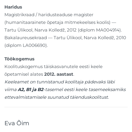
Haridus
Magistrikraad / haridusteaduse magister
(humanitaarainete õpetaja mitmekeelses koolis) —
Tartu Ülikool, Narva Kolledž, 2012 (diplom MA004914).
Bakalaureusekraad — Tartu Ülikool, Narva Kolledž, 2010
(diplom LA006690).
Töökogemus
Koolituskogemus täiskasvanutele eesti keele
õpetamisel alates
2012. aastast
.
Keeleamet on tunnistanud koolitaja pädevaks läbi
viima
A2, B1 ja B2
-tasemel eesti keele tasemeeksamiks
ettevalmistamisele suunatud täienduskoolitust.
Eva Õim