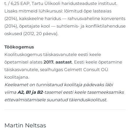
t. / 6,25 EAP, Tartu Ülikooli haridusteaduste instituut.
Lisaks mitmeid lühikursusi: lõimitud õpe lasteaias
(2014), kakskeelne haridus — rahvusvaheline konverents
(2014), õpetajate kool — suhtlemis- ja konfliktilahenduse
oskused (2012, 20 päeva).
Töökogemus
Koolituskogemus täiskasvanutele eesti keele
õpetamisel alates
2017. aastast
. Eesti keele õpetamine
täiskasvanutele, sealhulgas Gelmett Consult OÜ
koolitajana.
Keeleamet on tunnistanud koolitaja pädevaks läbi
viima
A2, B1 ja B2
-tasemel eesti keele tasemeeksamiks
ettevalmistamisele suunatud täienduskoolitust.
Martin Neltsas