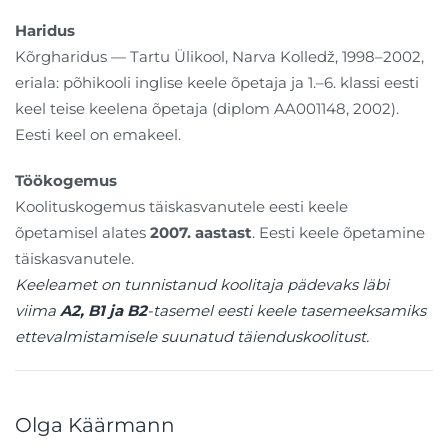
Haridus
Kõrgharidus — Tartu Ülikool, Narva Kolledž, 1998–2002,
eriala: põhikooli inglise keele õpetaja ja 1.–6. klassi eesti
keel teise keelena õpetaja (diplom AA001148, 2002).
Eesti keel on emakeel.
Töökogemus
Koolituskogemus täiskasvanutele eesti keele
õpetamisel alates
2007. aastast
. Eesti keele õpetamine
täiskasvanutele.
Keeleamet on tunnistanud koolitaja pädevaks läbi
viima
A2, B1 ja B2
-tasemel eesti keele tasemeeksamiks
ettevalmistamisele suunatud täienduskoolitust.
Olga Käärmann