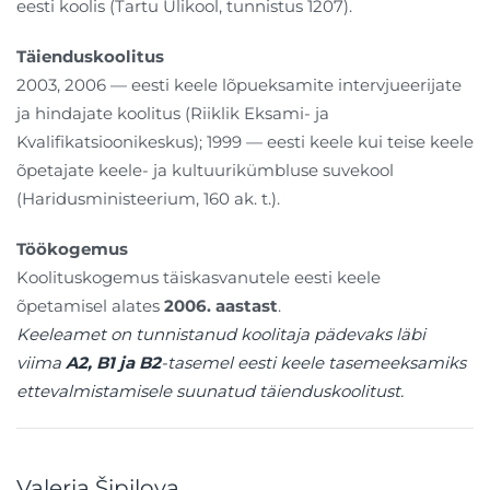
eesti koolis (Tartu Ülikool, tunnistus 1207).
Täienduskoolitus
2003, 2006 — eesti keele lõpueksamite intervjueerijate
ja hindajate koolitus (Riiklik Eksami- ja
Kvalifikatsioonikeskus); 1999 — eesti keele kui teise keele
õpetajate keele- ja kultuurikümbluse suvekool
(Haridusministeerium, 160 ak. t.).
Töökogemus
Koolituskogemus täiskasvanutele eesti keele
õpetamisel alates
2006. aastast
.
Keeleamet on tunnistanud koolitaja pädevaks läbi
viima
A2, B1 ja B2
-tasemel eesti keele tasemeeksamiks
ettevalmistamisele suunatud täienduskoolitust.
Valeria Šipilova