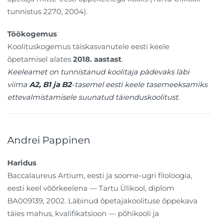
tunnistus 2270, 2004).
Töökogemus
Koolituskogemus täiskasvanutele eesti keele
õpetamisel alates
2018. aastast
.
Keeleamet on tunnistanud koolitaja pädevaks läbi
viima
A2, B1 ja B2
-tasemel eesti keele tasemeeksamiks
ettevalmistamisele suunatud täienduskoolitust.
Andrei Pappinen
Haridus
Baccalaureus Artium, eesti ja soome-ugri filoloogia,
eesti keel võõrkeelena — Tartu Ülikool, diplom
BA009139, 2002. Läbinud õpetajakoolituse õppekava
täies mahus, kvalifikatsioon — põhikooli ja