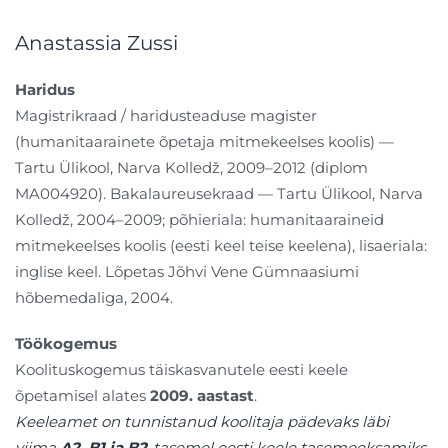
Anastassia Zussi
Haridus
Magistrikraad / haridusteaduse magister
(humanitaarainete õpetaja mitmekeelses koolis) —
Tartu Ülikool, Narva Kolledž, 2009–2012 (diplom
MA004920). Bakalaureusekraad — Tartu Ülikool, Narva
Kolledž, 2004–2009; põhieriala: humanitaaraineid
mitmekeelses koolis (eesti keel teise keelena), lisaeriala:
inglise keel. Lõpetas Jõhvi Vene Gümnaasiumi
hõbemedaliga, 2004.
Töökogemus
Koolituskogemus täiskasvanutele eesti keele
õpetamisel alates
2009. aastast
.
Keeleamet on tunnistanud koolitaja pädevaks läbi
viima
A2, B1 ja B2
-tasemel eesti keele tasemeeksamiks