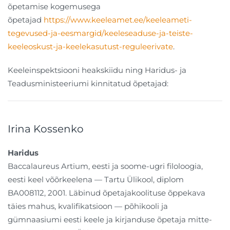
õpetamise kogemusega
õpetajad
https://www.keeleamet.ee/keeleameti-
tegevused-ja-eesmargid/keeleseaduse-ja-teiste-
keeleoskust-ja-keelekasutust-reguleerivate
.
Keeleinspektsiooni heakskiidu ning Haridus- ja
Teadusministeeriumi kinnitatud õpetajad:
Irina Kossenko
Haridus
Baccalaureus Artium, eesti ja soome-ugri filoloogia,
eesti keel võõrkeelena — Tartu Ülikool, diplom
BA008112, 2001. Läbinud õpetajakoolituse õppekava
täies mahus, kvalifikatsioon — põhikooli ja
gümnaasiumi eesti keele ja kirjanduse õpetaja mitte-