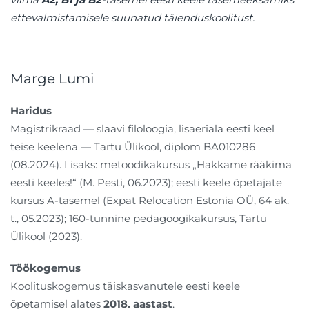
ettevalmistamisele suunatud täienduskoolitust.
Marge Lumi
Haridus
Magistrikraad — slaavi filoloogia, lisaeriala eesti keel
teise keelena — Tartu Ülikool, diplom BA010286
(08.2024). Lisaks: metoodikakursus „Hakkame rääkima
eesti keeles!“ (M. Pesti, 06.2023); eesti keele õpetajate
kursus A-tasemel (Expat Relocation Estonia OÜ, 64 ak.
t., 05.2023); 160-tunnine pedagoogikakursus, Tartu
Ülikool (2023).
Töökogemus
Koolituskogemus täiskasvanutele eesti keele
õpetamisel alates
2018. aastast
.