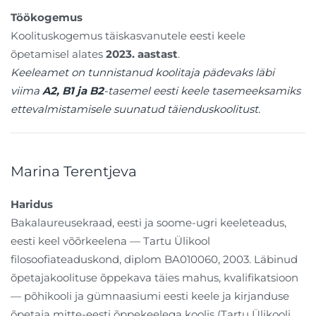
Töökogemus
Koolituskogemus täiskasvanutele eesti keele
õpetamisel alates
2023. aastast
.
Keeleamet on tunnistanud koolitaja pädevaks läbi
viima
A2, B1 ja B2
-tasemel eesti keele tasemeeksamiks
ettevalmistamisele suunatud täienduskoolitust.
Marina Terentjeva
Haridus
Bakalaureusekraad, eesti ja soome-ugri keeleteadus,
eesti keel võõrkeelena — Tartu Ülikool
filosoofiateaduskond, diplom BA010060, 2003. Läbinud
õpetajakoolituse õppekava täies mahus, kvalifikatsioon
— põhikooli ja gümnaasiumi eesti keele ja kirjanduse
õpetaja mitte-eesti õppekeelega koolis (Tartu Ülikooli