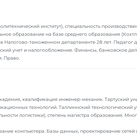
олитехнический институт), специальность производств
ьное образование на базе среднего образования (Кохтл
в Налогово-таможенном департаменте 28 лет. Педагог дл
ский учет и налогообложение. Финансы, банковское дел
. Право.
кадемия, квалификация инженер-механик. Тартуский уни
ационных технологий. Таллиннский технологический у
ьности логистики), степень магистра образования. Многол
ание компьютера. Базы данных, проектирование сетей и